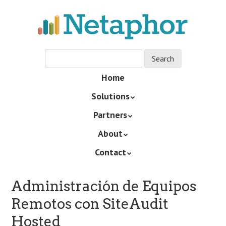
Skip
to
main
content
Skip
Home
Menu
to
Solutions
content
Partners
About
Contact
Administración de Equipos
Remotos con SiteAudit
Hosted